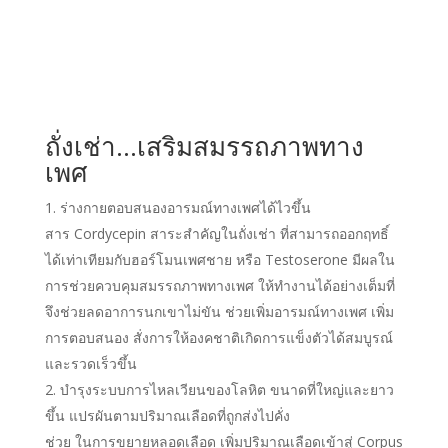
ถั่งเช่า…เสริมสมรรถภาพทาง
เพศ
ร่างกายตอบสนองอารมณ์ทางเพศได้ไวขึ้น
สาร Cordycepin สาระสำคัญในถั่งเช่า ที่สามารถออกฤทธิ์
ได้เท่าเทียมกับฮอร์โมนเพศชาย หรือ Testoserone มีผลใน
การช่วยควบคุมสมรรถภาพทางเพศ ให้ทำงานได้อย่างเต็มที่
จึงช่วยลดอาการนกเขาไม่ขัน ช่วยเพิ่มอารมณ์ทางเพศ เพิ่ม
การตอบสนอง สั่งการให้องคชาติเกิดการแข็งตัวได้สมบูรณ์
และรวดเร็วขึ้น
บำรุงระบบการไหลเวียนของโลหิต ขนาดที่ใหญ่และยาว
ขึ้น แปรผันตามปริมาณเลือดที่ถูกส่งไปคั่ง
ช่วย ในการขยายหลอดเลือด เพิ่มปริมาณเลือดเข้าสู่ Corpus